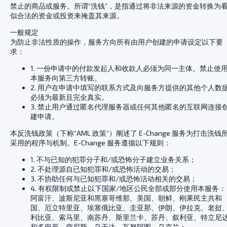
禁止的商品或服务。所谓“洗钱”，是指通过将非法来源的资金转换为
似合法的资金或投资来掩盖其来源。
一般规定
为防止非法性质的操作，服务方向所有由用户创建的申请设定以下要
求：
1. 一份申请中的付款发起人和收款人必须为同一主体。禁止使
本服务向第三方转账。
2. 用户在申请中填写的联系方式及向服务方提供的其他个人数
必须为最新且完全真实。
3. 禁止用户通过匿名代理服务器或任何其他匿名的互联网连接
建申请。
本反洗钱政策（下称“AML 政策”）阐述了 E-Change 服务为打击洗钱
采用的程序与机制。E-Change 服务遵循以下规则：
1. 不与已知的犯罪分子和/或恐怖分子建立业务关系；
2. 不处理源自已知犯罪和/或恐怖活动的交易；
3. 不协助任何与已知犯罪和/或恐怖活动相关的交易；
4. 有权限制或禁止以下国家/地区公民全部或部分使用本服务：
阿富汗、波斯尼亚和黑塞哥维那、美国、朝鲜、刚果民主共和
国、厄立特里亚、埃塞俄比亚、圭亚那、伊朗、伊拉克、老挝
利比亚、索马里、南苏丹、斯里兰卡、苏丹、叙利亚、特立尼
和多巴哥、突尼斯、乌干达、瓦努阿图、乌克兰；