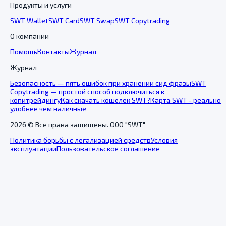
Продукты и услуги
SWT Wallet
SWT Card
SWT Swap
SWT Copytrading
О компании
Помощь
Контакты
Журнал
Журнал
Безопасность — пять ошибок при хранении сид фразы
SWT
Copytrading — простой способ подключиться к
копитрейдингу
Как скачать кошелек SWT?
Карта SWT - реально
удобнее чем наличные
2026
© Все права защищены. ООО "SWT"
Политика борьбы с легализацией средств
Условия
эксплуатации
Пользовательское соглашение